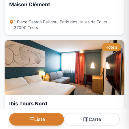
Maison Clément
1 Place Gaston Paillhou, Patio des Halles de Tours
37000
Tours
Hôtels
Ibis Tours Nord
Liste
Carte
318 bis avenue André Maginot
37100
Tours